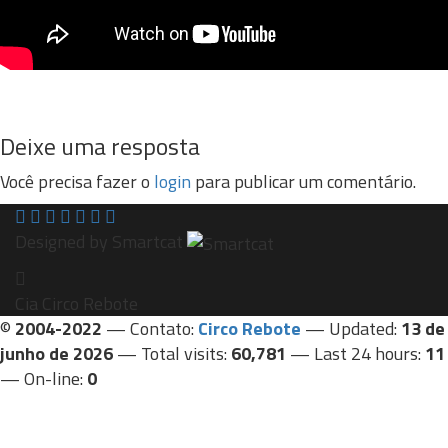
Deixe uma resposta
Você precisa fazer o
login
para publicar um comentário.
Designed by Smartcat
Cia Circo Rebote
©
2004-2022
— Contato:
Circo Rebote
— Updated:
13 de
junho de 2026
— Total visits:
60,781
— Last 24 hours:
11
— On-line:
0